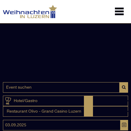
Hotel/Gastro
Restaurant Olivo - Grand Casino Luzern