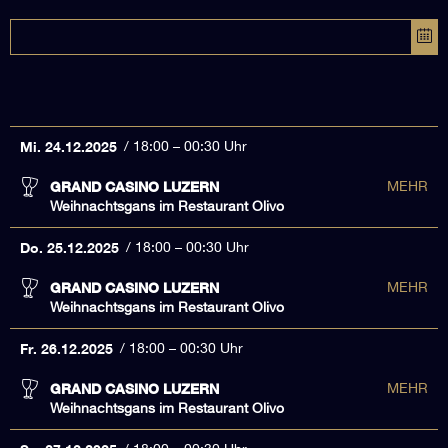
Mi. 24.12.2025
18:00 – 00:30 Uhr
GRAND CASINO LUZERN
MEHR
Weihnachtsgans im Restaurant Olivo
Do. 25.12.2025
18:00 – 00:30 Uhr
GRAND CASINO LUZERN
MEHR
Weihnachtsgans im Restaurant Olivo
Fr. 26.12.2025
18:00 – 00:30 Uhr
GRAND CASINO LUZERN
MEHR
Weihnachtsgans im Restaurant Olivo