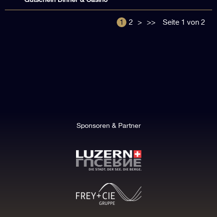
Gutschein Dinner & Casino
1
2
>
>>
Seite 1 von 2
Sponsoren & Partner