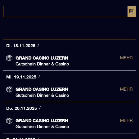
Di. 18.11.2025
GRAND CASINO LUZERN
MEHR
Gutschein Dinner & Casino
Mi. 19.11.2025
GRAND CASINO LUZERN
MEHR
Gutschein Dinner & Casino
Do. 20.11.2025
GRAND CASINO LUZERN
MEHR
Gutschein Dinner & Casino