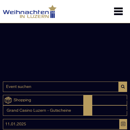
Shopping
Grand Casino Luzern - Gutscheine