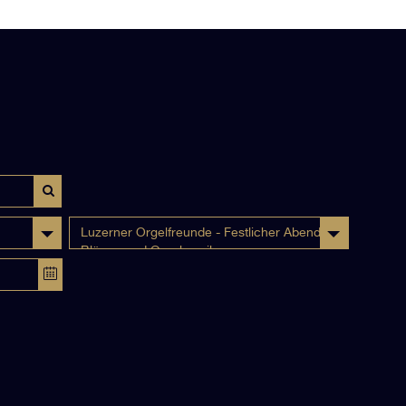
Luzerner Orgelfreunde - Festlicher Abend mit
Bläser- und Orgelmusik