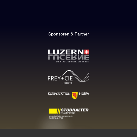
Sponsoren & Partner
WEIHNACHTEN LUZERN (Geschäftsstelle), Sagenhofstrasse 53, 6030 Ebikon,