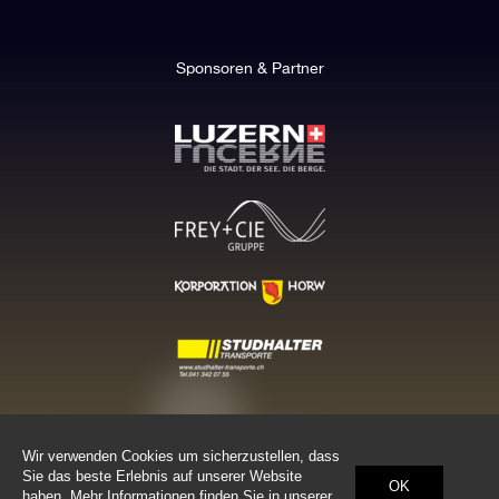
Sponsoren & Partner
WEIHNACHTEN LUZERN (Geschäftsstelle), Sagenhofstrasse 53, 6030 Ebikon,
079 442 57 49,
info@weihnachten-luzern.ch
Wir verwenden Cookies um sicherzustellen, dass
Datenschutz
Impressum
© 2026, WEIHNACHTEN LUZERN
Sie das beste Erlebnis auf unserer Website
OK
haben. Mehr Informationen finden Sie in unserer